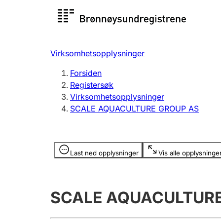
Registersøk
Aksjesel
Registrer
Virksomhetsopplysninger
Lag og forening
Flere
Forsiden
Registrere, endre, slette
organisa
Registersøk
Virksomhetsopplysninger
SCALE AQUACULTURE GROUP AS
Tinglysing
Jeger
Betaling 
Opplysninger er skjult
Last ned opplysninger
Vis alle opplysninge
Offentlig sektor
Andre t
SCALE AQUACULTURE