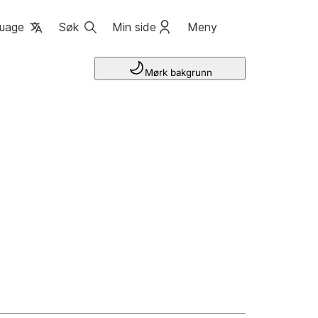
uage
Søk
Min side
Meny
Mørk bakgrunn