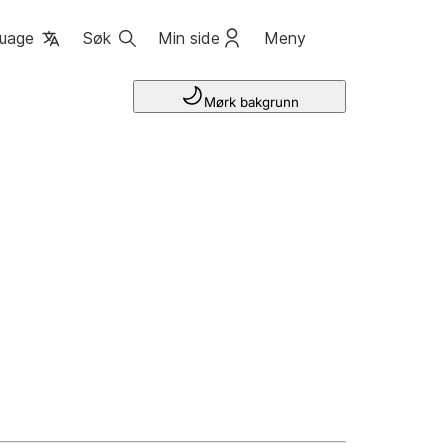
uage
Søk
Min side
Meny
Mørk bakgrunn