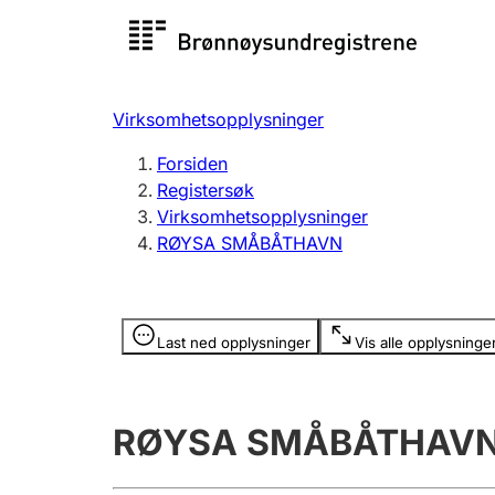
Registersøk
Aksjesel
Registrer
Virksomhetsopplysninger
Lag og forening
Flere
Forsiden
Registrere, endre, slette
organisa
Registersøk
Virksomhetsopplysninger
RØYSA SMÅBÅTHAVN
Tinglysing
Jeger
Betaling 
Opplysninger er skjult
Last ned opplysninger
Vis alle opplysninge
Offentlig sektor
Andre t
RØYSA SMÅBÅTHAV