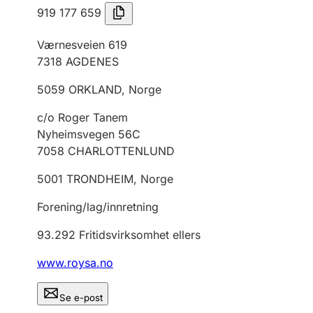
919 177 659
Værnesveien 619
7318
AGDENES
5059
ORKLAND
,
Norge
c/o Roger Tanem
Nyheimsvegen 56C
7058
CHARLOTTENLUND
5001
TRONDHEIM
,
Norge
Forening/lag/innretning
93.292
Fritidsvirksomhet ellers
www.roysa.no
Se e-post