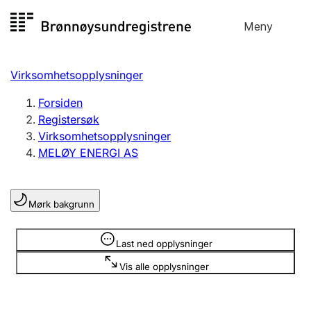
Hopp
Meny
Registersøk
til
Søk
Velg språk
innhold
Virksomhetsopplysninger
Aksjeselskap
Registrere, endre, slette
Forsiden
Registersøk
Virksomhetsopplysninger
Enkeltpersonforetak
MELØY ENERGI AS
Registrere, endre, slette
Mørk bakgrunn
Lag og forening
Registrere, endre, slette
Opplysninger er skjult
Last ned opplysninger
Vis alle opplysninger
Flere organisasjonsformer