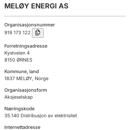
MELØY ENERGI AS
Årsregnskap
Innsending og forsinkelsesgebyr
Organisasjonsnummer
919 173 122
Tinglysing
Forretningsadresse
Kystveien 4
8150
ØRNES
Jeger
Betaling og jegeravgiftskort
Kommune, land
1837
MELØY
,
Norge
Ektepaktveileder
Organisasjonsform
Aksjeselskap
Næringskode
Offentlig sektor
35.140
Distribusjon av elektrisitet
Internettadresse