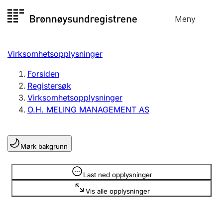
Hopp
Meny
Registersøk
til
Søk
Velg språk
innhold
Virksomhetsopplysninger
Aksjeselskap
Registrere, endre, slette
Forsiden
Registersøk
Virksomhetsopplysninger
Enkeltpersonforetak
O.H. MELING MANAGEMENT AS
Registrere, endre, slette
Mørk bakgrunn
Lag og forening
Registrere, endre, slette
Opplysninger er skjult
Last ned opplysninger
Vis alle opplysninger
Flere organisasjonsformer