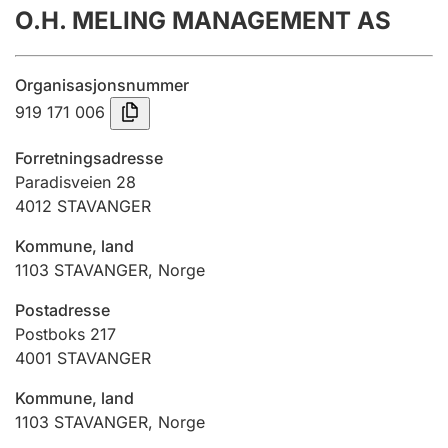
O.H. MELING MANAGEMENT AS
Årsregnskap
Innsending og forsinkelsesgebyr
Organisasjonsnummer
919 171 006
Tinglysing
Forretningsadresse
Paradisveien 28
4012
STAVANGER
Jeger
Betaling og jegeravgiftskort
Kommune, land
1103
STAVANGER
,
Norge
Ektepaktveileder
Postadresse
Postboks 217
4001
STAVANGER
Offentlig sektor
Kommune, land
1103
STAVANGER
,
Norge