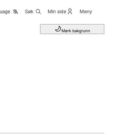
uage
Søk
Min side
Meny
Mørk bakgrunn