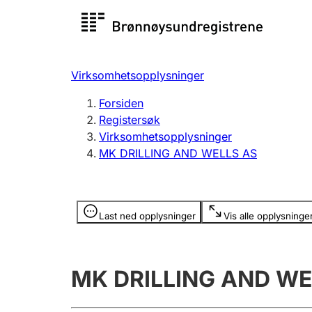
Registersøk
Aksjesel
Registrer
Virksomhetsopplysninger
Lag og forening
Flere
Forsiden
Registrere, endre, slette
organisa
Registersøk
Virksomhetsopplysninger
MK DRILLING AND WELLS AS
Tinglysing
Jeger
Betaling 
Opplysninger er skjult
Last ned opplysninger
Vis alle opplysninge
Offentlig sektor
Andre t
MK DRILLING AND WE