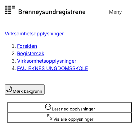
Hopp
Meny
Registersøk
til
Søk
Velg språk
innhold
Virksomhetsopplysninger
Aksjeselskap
Registrere, endre, slette
Forsiden
Registersøk
Virksomhetsopplysninger
Enkeltpersonforetak
FAU EKNES UNGDOMSSKOLE
Registrere, endre, slette
Mørk bakgrunn
Lag og forening
Registrere, endre, slette
Opplysninger er skjult
Last ned opplysninger
Vis alle opplysninger
Flere organisasjonsformer