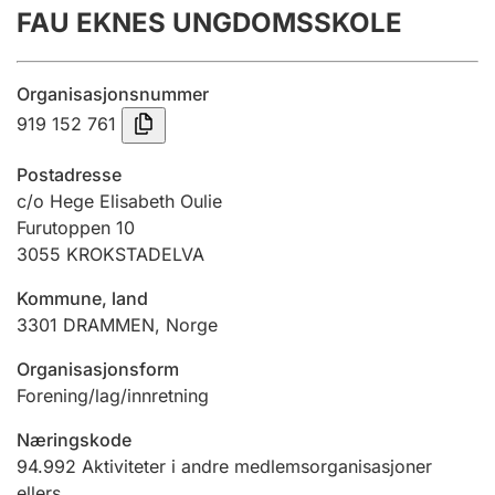
FAU EKNES UNGDOMSSKOLE
Årsregnskap
Innsending og forsinkelsesgebyr
Organisasjonsnummer
919 152 761
Tinglysing
Postadresse
c/o Hege Elisabeth Oulie
Furutoppen 10
Jeger
3055
KROKSTADELVA
Betaling og jegeravgiftskort
Kommune, land
3301
DRAMMEN
,
Norge
Ektepaktveileder
Organisasjonsform
Forening/lag/innretning
Offentlig sektor
Næringskode
94.992
Aktiviteter i andre medlemsorganisasjoner
ellers