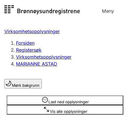
Hopp
Meny
Registersøk
til
Søk
Velg språk
innhold
Virksomhetsopplysninger
Aksjeselskap
Registrere, endre, slette
Forsiden
Registersøk
Virksomhetsopplysninger
Enkeltpersonforetak
MARIANNE ASTAD
Registrere, endre, slette
Mørk bakgrunn
Lag og forening
Registrere, endre, slette
Opplysninger er skjult
Last ned opplysninger
Vis alle opplysninger
Flere organisasjonsformer