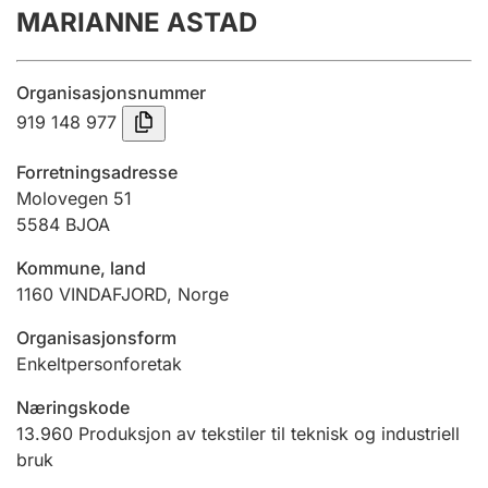
MARIANNE ASTAD
Årsregnskap
Innsending og forsinkelsesgebyr
Organisasjonsnummer
919 148 977
Tinglysing
Forretningsadresse
Molovegen 51
5584
BJOA
Jeger
Betaling og jegeravgiftskort
Kommune, land
1160
VINDAFJORD
,
Norge
Ektepaktveileder
Organisasjonsform
Enkeltpersonforetak
Næringskode
Offentlig sektor
13.960
Produksjon av tekstiler til teknisk og industriell
bruk