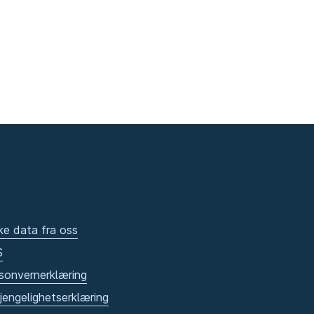
ke data fra oss
S
sonvernerklæring
gjengelighetserklæring