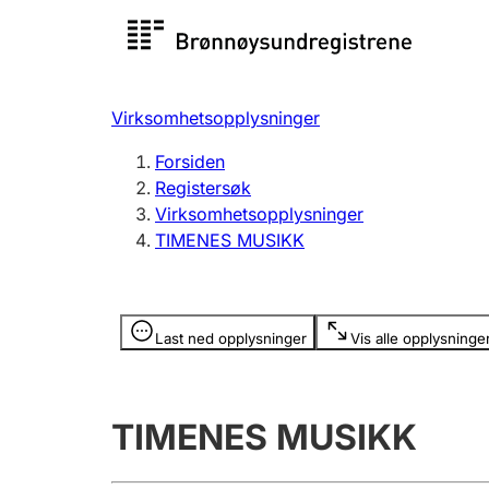
Registersøk
Aksjesel
Registrer
Virksomhetsopplysninger
Lag og forening
Flere
Forsiden
Registrere, endre, slette
organisa
Registersøk
Virksomhetsopplysninger
TIMENES MUSIKK
Tinglysing
Jeger
Betaling 
Opplysninger er skjult
Last ned opplysninger
Vis alle opplysninge
Offentlig sektor
Andre t
TIMENES MUSIKK