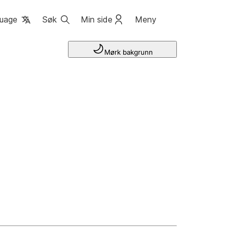
uage
Søk
Min side
Meny
Mørk bakgrunn