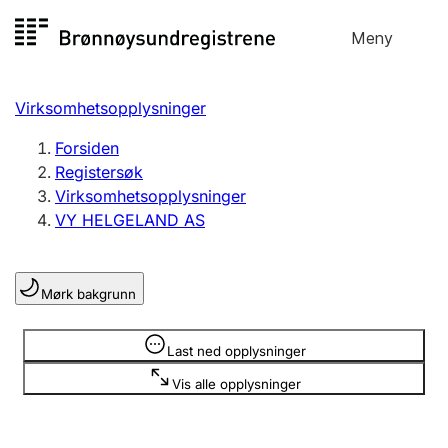
Hopp
Meny
Registersøk
til
Søk
Velg språk
innhold
Virksomhetsopplysninger
Aksjeselskap
Registrere, endre, slette
Forsiden
Registersøk
Virksomhetsopplysninger
Enkeltpersonforetak
VY HELGELAND AS
Registrere, endre, slette
Mørk bakgrunn
Lag og forening
Registrere, endre, slette
Opplysninger er skjult
Last ned opplysninger
Vis alle opplysninger
Flere organisasjonsformer