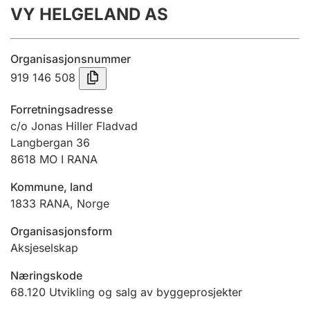
VY HELGELAND AS
Årsregnskap
Innsending og forsinkelsesgebyr
Organisasjonsnummer
919 146 508
Tinglysing
Forretningsadresse
c/o Jonas Hiller Fladvad
Langbergan 36
Jeger
8618
MO I RANA
Betaling og jegeravgiftskort
Kommune, land
1833
RANA
,
Norge
Ektepaktveileder
Organisasjonsform
Aksjeselskap
Offentlig sektor
Næringskode
68.120
Utvikling og salg av byggeprosjekter