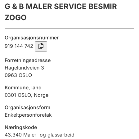
G & B MALER SERVICE BESMIR
Årsregnskap
ZOGO
Innsending og forsinkelsesgebyr
Organisasjonsnummer
Tinglysing
919 144 742
Forretningsadresse
Jeger
Hagelundveien 3
Betaling og jegeravgiftskort
0963
OSLO
Kommune, land
0301
OSLO
,
Norge
Ektepaktveileder
Organisasjonsform
Enkeltpersonforetak
Offentlig sektor
Næringskode
43.340
Maler- og glassarbeid