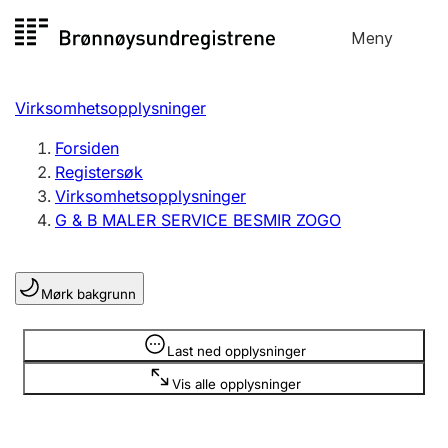
Hopp
Meny
Registersøk
til
Søk
Velg språk
innhold
Virksomhetsopplysninger
Aksjeselskap
Registrere, endre, slette
Forsiden
Registersøk
Virksomhetsopplysninger
Enkeltpersonforetak
G & B MALER SERVICE BESMIR ZOGO
Registrere, endre, slette
Mørk bakgrunn
Lag og forening
Registrere, endre, slette
Opplysninger er skjult
Last ned opplysninger
Vis alle opplysninger
Flere organisasjonsformer