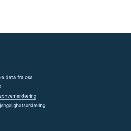
ke data fra oss
S
sonvernerklæring
gjengelighetserklæring