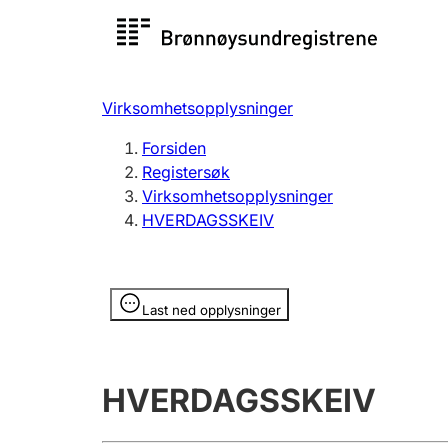
Registersøk
Aksjesel
Registrer
Virksomhetsopplysninger
Lag og forening
Flere
Forsiden
Registrere, endre, slette
organisa
Registersøk
Virksomhetsopplysninger
HVERDAGSSKEIV
Tinglysing
Jeger
Betaling 
Opplysninger er skjult
Last ned opplysninger
Offentlig sektor
Andre t
HVERDAGSSKEIV