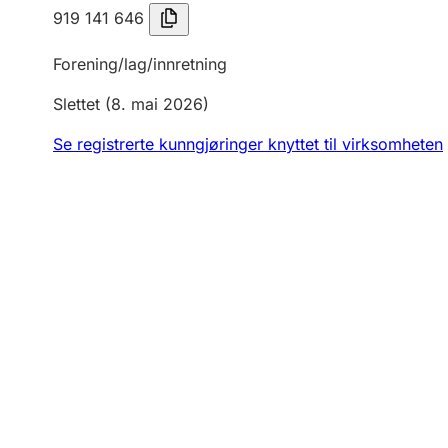
919 141 646
Forening/lag/innretning
Slettet
(8. mai 2026)
Se registrerte kunngjøringer knyttet til virksomheten