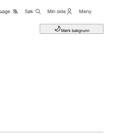
uage
Søk
Min side
Meny
Mørk bakgrunn