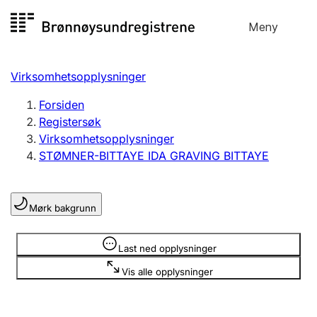
Hopp
Meny
Registersøk
til
Søk
Velg språk
innhold
Virksomhetsopplysninger
Aksjeselskap
Registrere, endre, slette
Forsiden
Registersøk
Virksomhetsopplysninger
Enkeltpersonforetak
STØMNER-BITTAYE IDA GRAVING BITTAYE
Registrere, endre, slette
Mørk bakgrunn
Lag og forening
Registrere, endre, slette
Opplysninger er skjult
Last ned opplysninger
Vis alle opplysninger
Flere organisasjonsformer