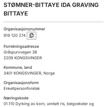
STØMNER-BITTAYE IDA GRAVING
Årsregnskap
BITTAYE
Innsending og forsinkelsesgebyr
Organisasjonsnummer
Tinglysing
919 120 274
Forretningsadresse
Jeger
Gråspurvvegen 38
Betaling og jegeravgiftskort
2209
KONGSVINGER
Kommune, land
3401
KONGSVINGER
,
Norge
Ektepaktveileder
Organisasjonsform
Enkeltpersonforetak
Offentlig sektor
Næringskode
01.110
Dyrking av korn, unntatt ris, belgvekster og