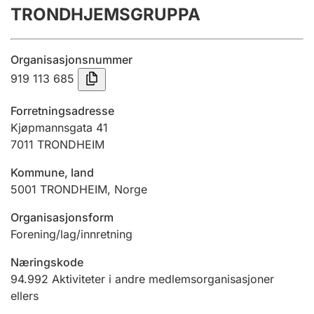
TRONDHJEMSGRUPPA
Årsregnskap
Innsending og forsinkelsesgebyr
Organisasjonsnummer
919 113 685
Tinglysing
Forretningsadresse
Kjøpmannsgata 41
7011
TRONDHEIM
Jeger
Betaling og jegeravgiftskort
Kommune, land
5001
TRONDHEIM
,
Norge
Ektepaktveileder
Organisasjonsform
Forening/lag/innretning
Næringskode
Offentlig sektor
94.992
Aktiviteter i andre medlemsorganisasjoner
ellers