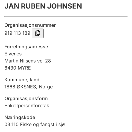
JAN RUBEN JOHNSEN
Årsregnskap
Innsending og forsinkelsesgebyr
Organisasjonsnummer
919 113 189
Tinglysing
Forretningsadresse
Elvenes
Martin Nilsens vei 28
Jeger
8430
MYRE
Betaling og jegeravgiftskort
Kommune, land
1868
ØKSNES
,
Norge
Ektepaktveileder
Organisasjonsform
Enkeltpersonforetak
Offentlig sektor
Næringskode
03.110
Fiske og fangst i sjø