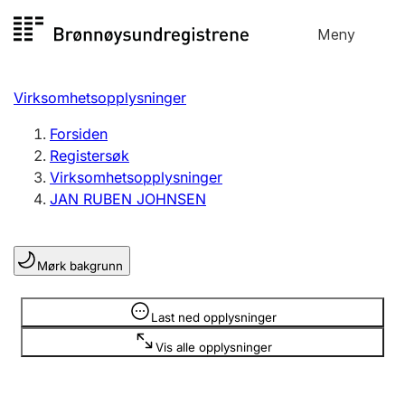
Hopp
Meny
Registersøk
til
Søk
Velg språk
innhold
Virksomhetsopplysninger
Aksjeselskap
Registrere, endre, slette
Forsiden
Registersøk
Virksomhetsopplysninger
Enkeltpersonforetak
JAN RUBEN JOHNSEN
Registrere, endre, slette
Mørk bakgrunn
Lag og forening
Registrere, endre, slette
Opplysninger er skjult
Last ned opplysninger
Vis alle opplysninger
Flere organisasjonsformer