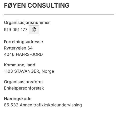
FØYEN CONSULTING
Årsregnskap
Innsending og forsinkelsesgebyr
Organisasjonsnummer
919 091 177
Tinglysing
Forretningsadresse
Rytterveien 64
4046
HAFRSFJORD
Jeger
Betaling og jegeravgiftskort
Kommune, land
1103
STAVANGER
,
Norge
Ektepaktveileder
Organisasjonsform
Enkeltpersonforetak
Næringskode
Offentlig sektor
85.532
Annen trafikkskoleundervisning