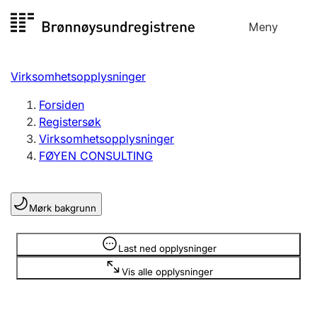
Hopp
Meny
Registersøk
til
Søk
Velg språk
innhold
Virksomhetsopplysninger
Aksjeselskap
Registrere, endre, slette
Forsiden
Registersøk
Virksomhetsopplysninger
Enkeltpersonforetak
FØYEN CONSULTING
Registrere, endre, slette
Mørk bakgrunn
Lag og forening
Registrere, endre, slette
Opplysninger er skjult
Last ned opplysninger
Vis alle opplysninger
Flere organisasjonsformer