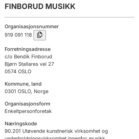
FINBORUD MUSIKK
Årsregnskap
Innsending og forsinkelsesgebyr
Organisasjonsnummer
919 091 118
Tinglysing
Forretningsadresse
c/o Bendik Finborud
Bjørn Stallares vei 27
Jeger
0574
OSLO
Betaling og jegeravgiftskort
Kommune, land
0301
OSLO
,
Norge
Ektepaktveileder
Organisasjonsform
Enkeltpersonforetak
Offentlig sektor
Næringskode
90.201
Utøvende kunstnerisk virksomhet og
underholdningsvirksomhet innenfor musikk