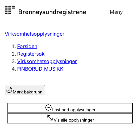
Hopp
Meny
Registersøk
til
Søk
Velg språk
innhold
Virksomhetsopplysninger
Aksjeselskap
Registrere, endre, slette
Forsiden
Registersøk
Virksomhetsopplysninger
Enkeltpersonforetak
FINBORUD MUSIKK
Registrere, endre, slette
Mørk bakgrunn
Lag og forening
Registrere, endre, slette
Opplysninger er skjult
Last ned opplysninger
Vis alle opplysninger
Flere organisasjonsformer