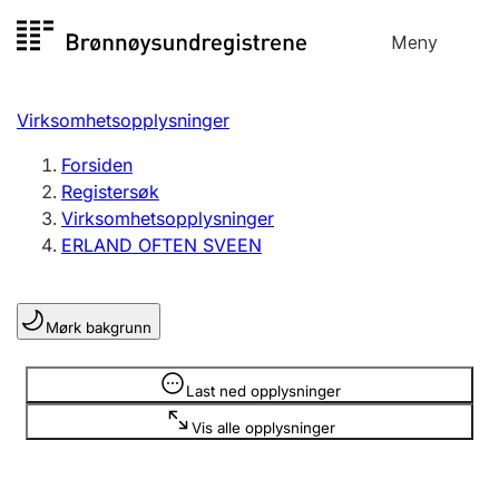
Hopp
Meny
Registersøk
til
Søk
Velg språk
innhold
Virksomhetsopplysninger
Aksjeselskap
Registrere, endre, slette
Forsiden
Registersøk
Virksomhetsopplysninger
Enkeltpersonforetak
ERLAND OFTEN SVEEN
Registrere, endre, slette
Mørk bakgrunn
Lag og forening
Registrere, endre, slette
Opplysninger er skjult
Last ned opplysninger
Vis alle opplysninger
Flere organisasjonsformer