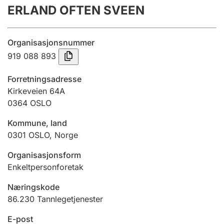
ERLAND OFTEN SVEEN
Årsregnskap
Innsending og forsinkelsesgebyr
Organisasjonsnummer
919 088 893
Tinglysing
Forretningsadresse
Kirkeveien 64A
0364
OSLO
Jeger
Betaling og jegeravgiftskort
Kommune, land
0301
OSLO
,
Norge
Ektepaktveileder
Organisasjonsform
Enkeltpersonforetak
Næringskode
Offentlig sektor
86.230
Tannlegetjenester
E-post