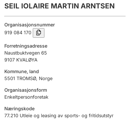
SEIL IOLAIRE MARTIN ARNTSEN
Årsregnskap
Innsending og forsinkelsesgebyr
Organisasjonsnummer
919 084 170
Tinglysing
Forretningsadresse
Naustbuktvegen 65
9107
KVALØYA
Jeger
Betaling og jegeravgiftskort
Kommune, land
5501
TROMSØ
,
Norge
Ektepaktveileder
Organisasjonsform
Enkeltpersonforetak
Næringskode
Offentlig sektor
77.210
Utleie og leasing av sports- og fritidsutstyr