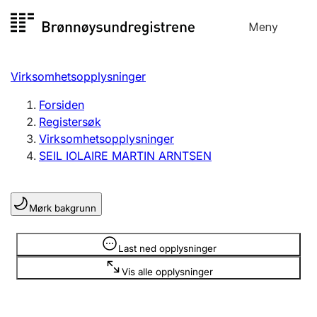
Hopp
Meny
Registersøk
til
Søk
Velg språk
innhold
Virksomhetsopplysninger
Aksjeselskap
Registrere, endre, slette
Forsiden
Registersøk
Virksomhetsopplysninger
Enkeltpersonforetak
SEIL IOLAIRE MARTIN ARNTSEN
Registrere, endre, slette
Mørk bakgrunn
Lag og forening
Registrere, endre, slette
Opplysninger er skjult
Last ned opplysninger
Vis alle opplysninger
Flere organisasjonsformer