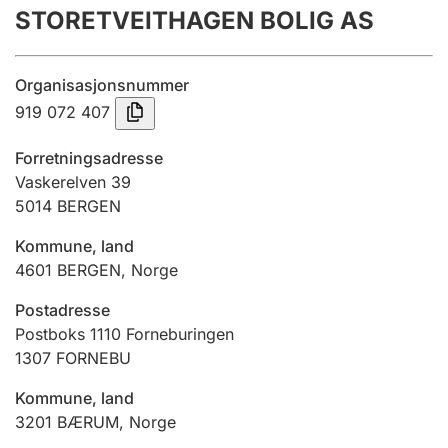
STORETVEITHAGEN BOLIG AS
Årsregnskap
Innsending og forsinkelsesgebyr
Organisasjonsnummer
919 072 407
Tinglysing
Forretningsadresse
Vaskerelven 39
5014
BERGEN
Jeger
Betaling og jegeravgiftskort
Kommune, land
4601
BERGEN
,
Norge
Ektepaktveileder
Postadresse
Postboks 1110 Forneburingen
1307
FORNEBU
Offentlig sektor
Kommune, land
3201
BÆRUM
,
Norge