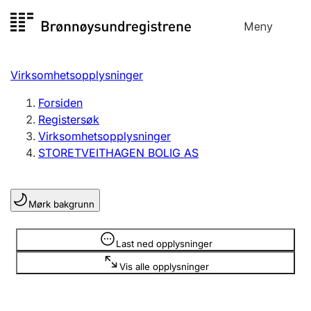
Hopp
Meny
Registersøk
til
Søk
Velg språk
innhold
Virksomhetsopplysninger
Aksjeselskap
Registrere, endre, slette
Forsiden
Registersøk
Virksomhetsopplysninger
Enkeltpersonforetak
STORETVEITHAGEN BOLIG AS
Registrere, endre, slette
Mørk bakgrunn
Lag og forening
Registrere, endre, slette
Opplysninger er skjult
Last ned opplysninger
Vis alle opplysninger
Flere organisasjonsformer