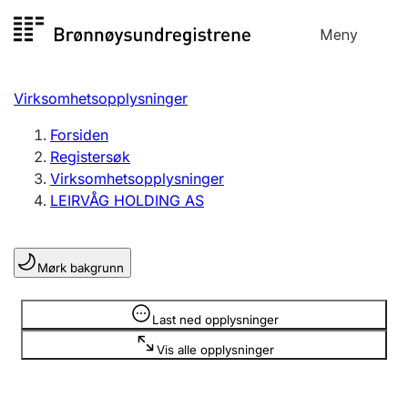
Hopp
Meny
Registersøk
til
Søk
Velg språk
innhold
Virksomhetsopplysninger
Aksjeselskap
Registrere, endre, slette
Forsiden
Registersøk
Virksomhetsopplysninger
Enkeltpersonforetak
LEIRVÅG HOLDING AS
Registrere, endre, slette
Mørk bakgrunn
Lag og forening
Registrere, endre, slette
Opplysninger er skjult
Last ned opplysninger
Vis alle opplysninger
Flere organisasjonsformer