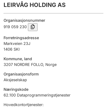
LEIRVÅG HOLDING AS
Årsregnskap
Innsending og forsinkelsesgebyr
Organisasjonsnummer
919 059 230
Tinglysing
Forretningsadresse
Markveien 23J
1406
SKI
Jeger
Betaling og jegeravgiftskort
Kommune, land
3207
NORDRE FOLLO
,
Norge
Ektepaktveileder
Organisasjonsform
Aksjeselskap
Næringskode
Offentlig sektor
62.100
Dataprogrammeringstjenester
Hovedkontortjenester
: