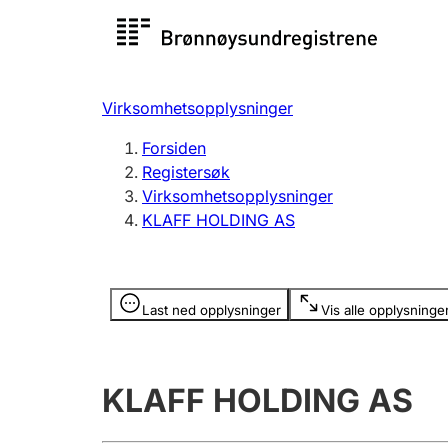
Registersøk
Aksjesel
Registrer
Virksomhetsopplysninger
Lag og forening
Flere
Forsiden
Registrere, endre, slette
organisa
Registersøk
Virksomhetsopplysninger
KLAFF HOLDING AS
Tinglysing
Jeger
Betaling 
Opplysninger er skjult
Last ned opplysninger
Vis alle opplysninge
Offentlig sektor
Andre t
KLAFF HOLDING AS