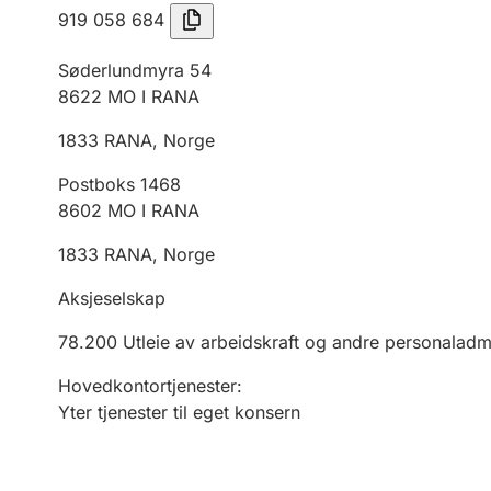
919 058 684
Søderlundmyra 54
8622
MO I RANA
1833
RANA
,
Norge
Postboks 1468
8602
MO I RANA
1833
RANA
,
Norge
Aksjeselskap
78.200
Utleie av arbeidskraft og andre personaladmi
Hovedkontortjenester
:
Yter tjenester til eget konsern