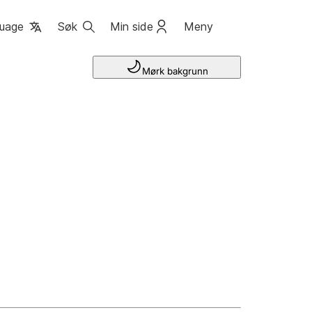
uage
Søk
Min side
Meny
Mørk bakgrunn