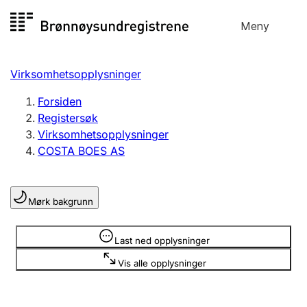
Hopp
Meny
Registersøk
til
Søk
Velg språk
innhold
Virksomhetsopplysninger
Aksjeselskap
Registrere, endre, slette
Forsiden
Registersøk
Virksomhetsopplysninger
Enkeltpersonforetak
COSTA BOES AS
Registrere, endre, slette
Mørk bakgrunn
Lag og forening
Registrere, endre, slette
Opplysninger er skjult
Last ned opplysninger
Vis alle opplysninger
Flere organisasjonsformer