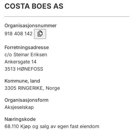
COSTA BOES AS
Årsregnskap
Innsending og forsinkelsesgebyr
Organisasjonsnummer
918 408 142
Tinglysing
Forretningsadresse
c/o Steinar Eriksen
Ankersgate 14
Jeger
3513
HØNEFOSS
Betaling og jegeravgiftskort
Kommune, land
3305
RINGERIKE
,
Norge
Ektepaktveileder
Organisasjonsform
Aksjeselskap
Offentlig sektor
Næringskode
68.110
Kjøp og salg av egen fast eiendom