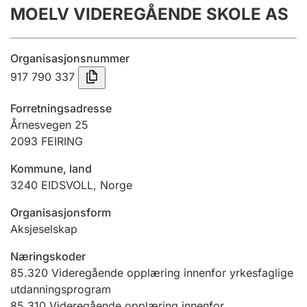
MOELV VIDEREGÅENDE SKOLE AS
Årsregnskap
Innsending og forsinkelsesgebyr
Organisasjonsnummer
917 790 337
Tinglysing
Forretningsadresse
Årnesvegen 25
2093
FEIRING
Jeger
Betaling og jegeravgiftskort
Kommune, land
3240
EIDSVOLL
,
Norge
Ektepaktveileder
Organisasjonsform
Aksjeselskap
Næringskoder
Offentlig sektor
85.320
Videregående opplæring innenfor yrkesfaglige
utdanningsprogram
85.310
Videregående opplæring innenfor