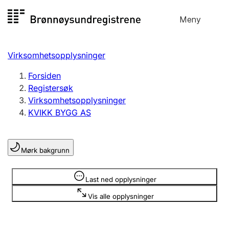
Hopp
Meny
Registersøk
til
Søk
Velg språk
innhold
Virksomhetsopplysninger
Aksjeselskap
Registrere, endre, slette
Forsiden
Registersøk
Virksomhetsopplysninger
Enkeltpersonforetak
KVIKK BYGG AS
Registrere, endre, slette
Mørk bakgrunn
Lag og forening
Registrere, endre, slette
Opplysninger er skjult
Last ned opplysninger
Vis alle opplysninger
Flere organisasjonsformer