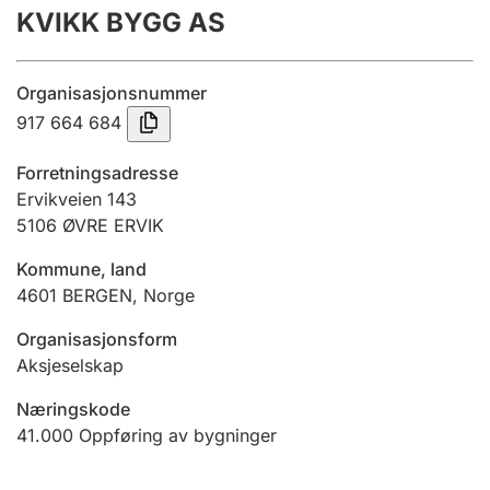
KVIKK BYGG AS
Årsregnskap
Innsending og forsinkelsesgebyr
Organisasjonsnummer
917 664 684
Tinglysing
Forretningsadresse
Ervikveien 143
5106
ØVRE ERVIK
Jeger
Betaling og jegeravgiftskort
Kommune, land
4601
BERGEN
,
Norge
Ektepaktveileder
Organisasjonsform
Aksjeselskap
Næringskode
Offentlig sektor
41.000
Oppføring av bygninger