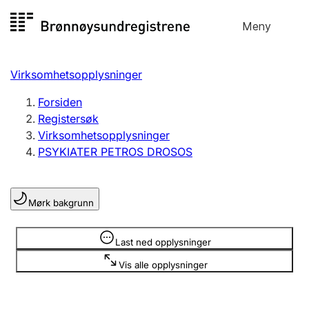
Hopp
Meny
Registersøk
til
Søk
Velg språk
innhold
Virksomhetsopplysninger
Aksjeselskap
Registrere, endre, slette
Forsiden
Registersøk
Virksomhetsopplysninger
Enkeltpersonforetak
PSYKIATER PETROS DROSOS
Registrere, endre, slette
Mørk bakgrunn
Lag og forening
Registrere, endre, slette
Opplysninger er skjult
Last ned opplysninger
Vis alle opplysninger
Flere organisasjonsformer