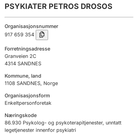
PSYKIATER PETROS DROSOS
Årsregnskap
Innsending og forsinkelsesgebyr
Organisasjonsnummer
917 659 354
Tinglysing
Forretningsadresse
Granveien 2C
4314
SANDNES
Jeger
Betaling og jegeravgiftskort
Kommune, land
1108
SANDNES
,
Norge
Ektepaktveileder
Organisasjonsform
Enkeltpersonforetak
Næringskode
Offentlig sektor
86.930
Psykolog- og psykoterapitjenester, unntatt
legetjenester innenfor psykiatri