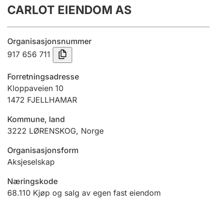
CARLOT EIENDOM AS
Årsregnskap
Innsending og forsinkelsesgebyr
Organisasjonsnummer
917 656 711
Tinglysing
Forretningsadresse
Kloppaveien 10
1472
FJELLHAMAR
Jeger
Betaling og jegeravgiftskort
Kommune, land
3222
LØRENSKOG
,
Norge
Ektepaktveileder
Organisasjonsform
Aksjeselskap
Næringskode
Offentlig sektor
68.110
Kjøp og salg av egen fast eiendom