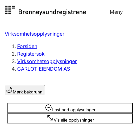
Hopp
Meny
Registersøk
til
Søk
Velg språk
innhold
Virksomhetsopplysninger
Aksjeselskap
Registrere, endre, slette
Forsiden
Registersøk
Virksomhetsopplysninger
Enkeltpersonforetak
CARLOT EIENDOM AS
Registrere, endre, slette
Mørk bakgrunn
Lag og forening
Registrere, endre, slette
Opplysninger er skjult
Last ned opplysninger
Vis alle opplysninger
Flere organisasjonsformer