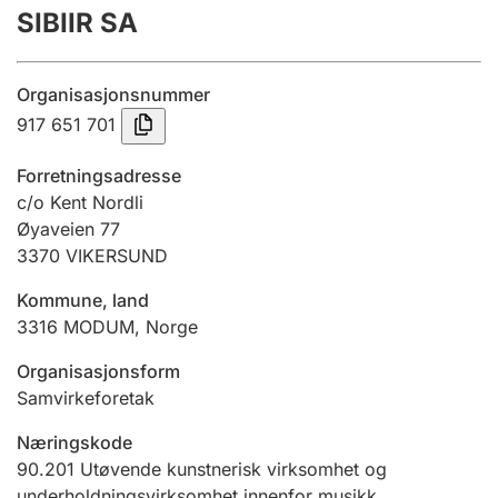
SIBIIR SA
Årsregnskap
Innsending og forsinkelsesgebyr
Organisasjonsnummer
917 651 701
Tinglysing
Forretningsadresse
c/o Kent Nordli
Øyaveien 77
Jeger
3370
VIKERSUND
Betaling og jegeravgiftskort
Kommune, land
3316
MODUM
,
Norge
Ektepaktveileder
Organisasjonsform
Samvirkeforetak
Offentlig sektor
Næringskode
90.201
Utøvende kunstnerisk virksomhet og
underholdningsvirksomhet innenfor musikk