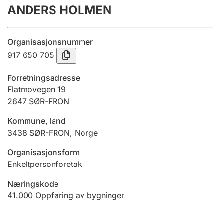
ANDERS HOLMEN
Årsregnskap
Innsending og forsinkelsesgebyr
Organisasjonsnummer
917 650 705
Tinglysing
Forretningsadresse
Flatmovegen 19
2647
SØR-FRON
Jeger
Betaling og jegeravgiftskort
Kommune, land
3438
SØR-FRON
,
Norge
Ektepaktveileder
Organisasjonsform
Enkeltpersonforetak
Næringskode
Offentlig sektor
41.000
Oppføring av bygninger