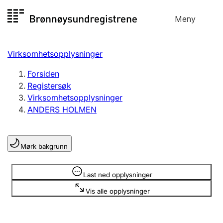
Hopp
Meny
Registersøk
til
Søk
Velg språk
innhold
Virksomhetsopplysninger
Aksjeselskap
Registrere, endre, slette
Forsiden
Registersøk
Virksomhetsopplysninger
Enkeltpersonforetak
ANDERS HOLMEN
Registrere, endre, slette
Mørk bakgrunn
Lag og forening
Registrere, endre, slette
Opplysninger er skjult
Last ned opplysninger
Vis alle opplysninger
Flere organisasjonsformer