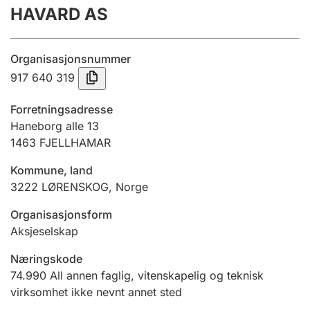
HAVARD AS
Årsregnskap
Innsending og forsinkelsesgebyr
Organisasjonsnummer
917 640 319
Tinglysing
Forretningsadresse
Haneborg alle 13
1463
FJELLHAMAR
Jeger
Betaling og jegeravgiftskort
Kommune, land
3222
LØRENSKOG
,
Norge
Ektepaktveileder
Organisasjonsform
Aksjeselskap
Næringskode
Offentlig sektor
74.990
All annen faglig, vitenskapelig og teknisk
virksomhet ikke nevnt annet sted