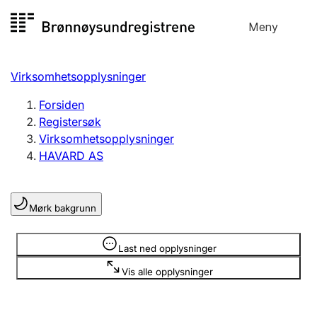
Hopp
Meny
Registersøk
til
Søk
Velg språk
innhold
Virksomhetsopplysninger
Aksjeselskap
Registrere, endre, slette
Forsiden
Registersøk
Virksomhetsopplysninger
Enkeltpersonforetak
HAVARD AS
Registrere, endre, slette
Mørk bakgrunn
Lag og forening
Registrere, endre, slette
Opplysninger er skjult
Last ned opplysninger
Vis alle opplysninger
Flere organisasjonsformer