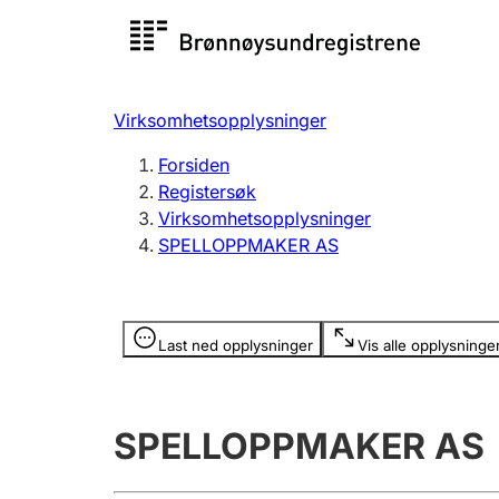
Registersøk
Aksjesel
Registrer
Virksomhetsopplysninger
Lag og forening
Flere
Forsiden
Registrere, endre, slette
organisa
Registersøk
Virksomhetsopplysninger
SPELLOPPMAKER AS
Tinglysing
Jeger
Betaling 
Opplysninger er skjult
Last ned opplysninger
Vis alle opplysninge
Offentlig sektor
Andre t
SPELLOPPMAKER AS