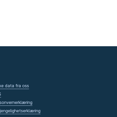
ke data fra oss
S
sonvernerklæring
gjengelighetserklæring