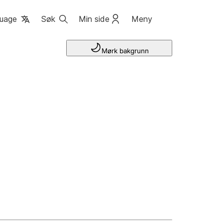
uage
Søk
Min side
Meny
Mørk bakgrunn