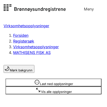
Hopp
Meny
Registersøk
til
Søk
Velg språk
innhold
Virksomhetsopplysninger
Aksjeselskap
Registrere, endre, slette
Forsiden
Registersøk
Virksomhetsopplysninger
Enkeltpersonforetak
MATHISENS FISK AS
Registrere, endre, slette
Mørk bakgrunn
Lag og forening
Registrere, endre, slette
Opplysninger er skjult
Last ned opplysninger
Vis alle opplysninger
Flere organisasjonsformer