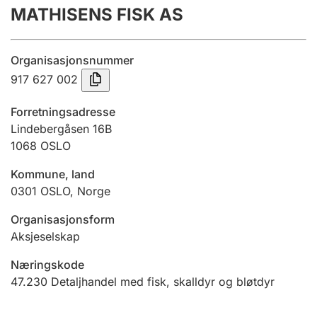
MATHISENS FISK AS
Årsregnskap
Innsending og forsinkelsesgebyr
Organisasjonsnummer
917 627 002
Tinglysing
Forretningsadresse
Lindebergåsen 16B
1068
OSLO
Jeger
Betaling og jegeravgiftskort
Kommune, land
0301
OSLO
,
Norge
Ektepaktveileder
Organisasjonsform
Aksjeselskap
Næringskode
Offentlig sektor
47.230
Detaljhandel med fisk, skalldyr og bløtdyr