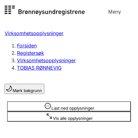
Hopp
Meny
Registersøk
til
Søk
Velg språk
innhold
Virksomhetsopplysninger
Aksjeselskap
Registrere, endre, slette
Forsiden
Registersøk
Virksomhetsopplysninger
Enkeltpersonforetak
TOBIAS RØNNEVIG
Registrere, endre, slette
Mørk bakgrunn
Lag og forening
Registrere, endre, slette
Opplysninger er skjult
Last ned opplysninger
Vis alle opplysninger
Flere organisasjonsformer