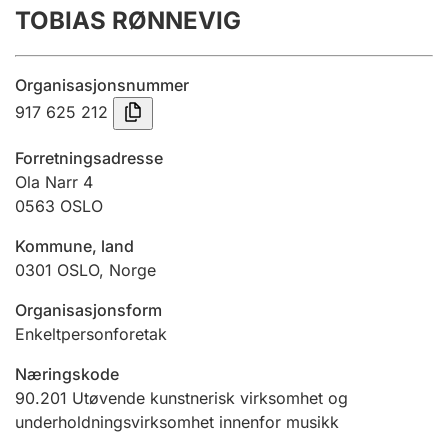
TOBIAS RØNNEVIG
Årsregnskap
Innsending og forsinkelsesgebyr
Organisasjonsnummer
917 625 212
Tinglysing
Forretningsadresse
Ola Narr 4
0563
OSLO
Jeger
Betaling og jegeravgiftskort
Kommune, land
0301
OSLO
,
Norge
Ektepaktveileder
Organisasjonsform
Enkeltpersonforetak
Næringskode
Offentlig sektor
90.201
Utøvende kunstnerisk virksomhet og
underholdningsvirksomhet innenfor musikk