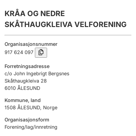
Årsregnskap
KRÅA OG NEDRE
Innsending og forsinkelsesgebyr
SKÅTHAUGKLEIVA VELFORENING
Tinglysing
Organisasjonsnummer
917 624 097
Jeger
Forretningsadresse
Betaling og jegeravgiftskort
c/o John Ingebrigt Bergsnes
Skåthaugkleiva 28
6010
ÅLESUND
Ektepaktveileder
Kommune, land
1508
ÅLESUND
,
Norge
Offentlig sektor
Organisasjonsform
Forening/lag/innretning