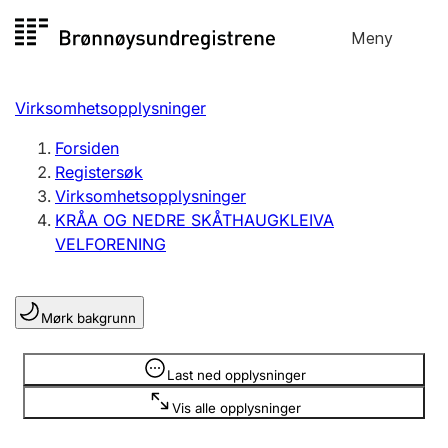
Hopp
Meny
Registersøk
til
Søk
Velg språk
innhold
Virksomhetsopplysninger
Aksjeselskap
Registrere, endre, slette
Forsiden
Registersøk
Virksomhetsopplysninger
Enkeltpersonforetak
KRÅA OG NEDRE SKÅTHAUGKLEIVA
Registrere, endre, slette
VELFORENING
Lag og forening
Mørk bakgrunn
Registrere, endre, slette
Opplysninger er skjult
Last ned opplysninger
Flere organisasjonsformer
Vis alle opplysninger