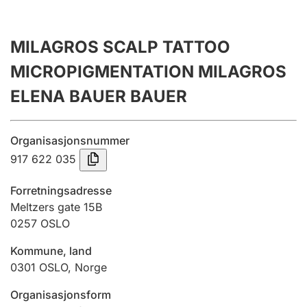
Årsregnskap
Innsending og forsinkelsesgebyr
MILAGROS SCALP TATTOO
MICROPIGMENTATION MILAGROS
Tinglysing
ELENA BAUER BAUER
Organisasjonsnummer
Jeger
917 622 035
Betaling og jegeravgiftskort
Forretningsadresse
Meltzers gate 15B
Ektepaktveileder
0257
OSLO
Kommune, land
Offentlig sektor
0301
OSLO
,
Norge
Organisasjonsform