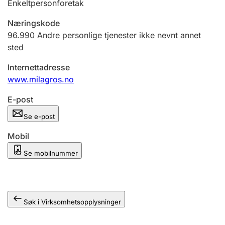
Enkeltpersonforetak
Andre tema
Næringskode
96.990
Andre personlige tjenester ikke nevnt annet
sted
Internettadresse
www.milagros.no
E-post
Se e-post
Mobil
Se mobilnummer
Søk i Virksomhetsopplysninger