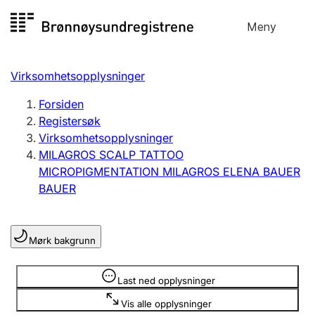
Hopp
Meny
Registersøk
til
Søk
Velg språk
innhold
Virksomhetsopplysninger
Aksjeselskap
Registrere, endre, slette
Forsiden
Registersøk
Virksomhetsopplysninger
Enkeltpersonforetak
MILAGROS SCALP TATTOO
Registrere, endre, slette
MICROPIGMENTATION MILAGROS ELENA BAUER
BAUER
Lag og forening
Registrere, endre, slette
Mørk bakgrunn
Opplysninger er skjult
Last ned opplysninger
Flere organisasjonsformer
Vis alle opplysninger