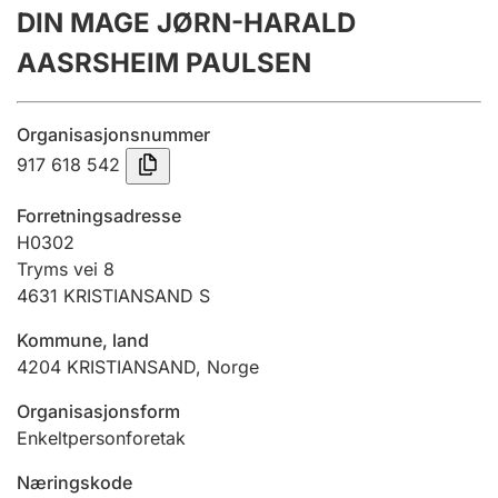
DIN MAGE JØRN-HARALD
Årsregnskap
AASRSHEIM PAULSEN
Innsending og forsinkelsesgebyr
Organisasjonsnummer
Tinglysing
917 618 542
Forretningsadresse
Jeger
H0302
Betaling og jegeravgiftskort
Tryms vei 8
4631
KRISTIANSAND S
Kommune, land
Ektepaktveileder
4204
KRISTIANSAND
,
Norge
Organisasjonsform
Offentlig sektor
Enkeltpersonforetak
Næringskode