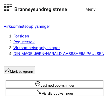
Hopp
Meny
Registersøk
til
Søk
Velg språk
innhold
Virksomhetsopplysninger
Aksjeselskap
Registrere, endre, slette
Forsiden
Registersøk
Virksomhetsopplysninger
Enkeltpersonforetak
DIN MAGE JØRN-HARALD AASRSHEIM PAULSEN
Registrere, endre, slette
Mørk bakgrunn
Lag og forening
Registrere, endre, slette
Opplysninger er skjult
Last ned opplysninger
Vis alle opplysninger
Flere organisasjonsformer