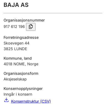
BAJA AS
Årsregnskap
Innsending og forsinkelsesgebyr
Organisasjonsnummer
917 612 196
Tinglysing
Forretningsadresse
Skoevegen 44
3825
LUNDE
Jeger
Betaling og jegeravgiftskort
Kommune, land
4018
NOME
,
Norge
Ektepaktveileder
Organisasjonsform
Aksjeselskap
Konsernopplysninger
Offentlig sektor
Inngår i konsern
Konsernstruktur (CSV)