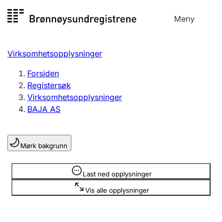
Hopp
Meny
Registersøk
til
Søk
Velg språk
innhold
Virksomhetsopplysninger
Aksjeselskap
Registrere, endre, slette
Forsiden
Registersøk
Virksomhetsopplysninger
Enkeltpersonforetak
BAJA AS
Registrere, endre, slette
Mørk bakgrunn
Lag og forening
Registrere, endre, slette
Opplysninger er skjult
Last ned opplysninger
Vis alle opplysninger
Flere organisasjonsformer