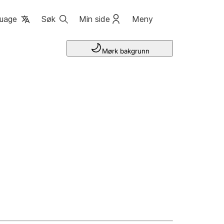
uage
Søk
Min side
Meny
Mørk bakgrunn