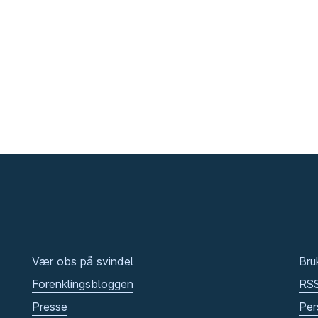
Vær obs på svindel
Bru
Forenklingsbloggen
RS
Presse
Per