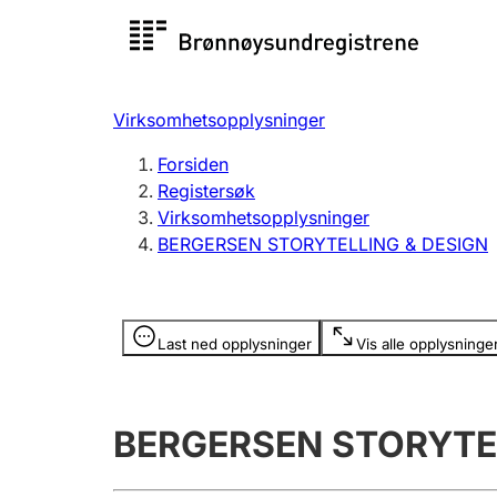
Registersøk
Aksjesel
Registrer
Virksomhetsopplysninger
Lag og forening
Flere
Forsiden
Registrere, endre, slette
organisa
Registersøk
Virksomhetsopplysninger
BERGERSEN STORYTELLING & DESIGN
Tinglysing
Jeger
Betaling 
Opplysninger er skjult
Last ned opplysninger
Vis alle opplysninge
Offentlig sektor
Andre t
BERGERSEN STORYTE