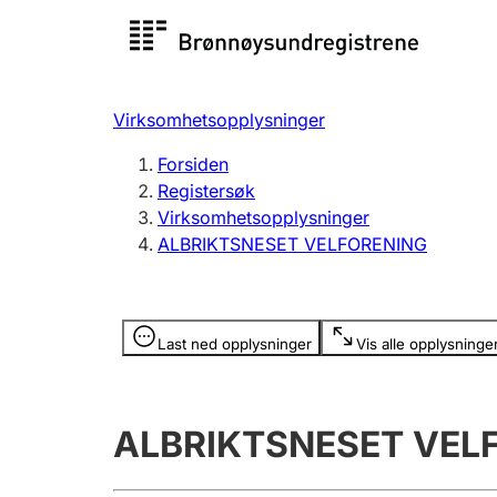
Registersøk
Aksjesel
Registrer
Virksomhetsopplysninger
Lag og forening
Flere
Forsiden
Registrere, endre, slette
organisa
Registersøk
Virksomhetsopplysninger
ALBRIKTSNESET VELFORENING
Tinglysing
Jeger
Betaling 
Opplysninger er skjult
Last ned opplysninger
Vis alle opplysninge
Offentlig sektor
Andre t
ALBRIKTSNESET VEL