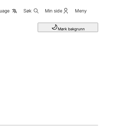
uage
Søk
Min side
Meny
Mørk bakgrunn