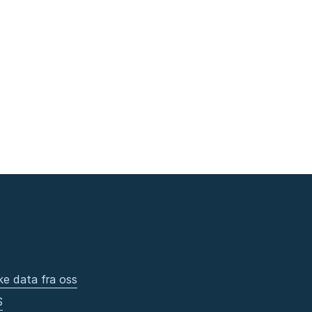
ke data fra oss
S