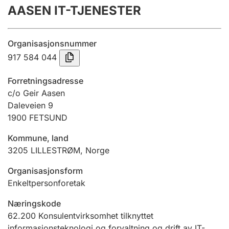
AASEN IT-TJENESTER
Årsregnskap
Innsending og forsinkelsesgebyr
Organisasjonsnummer
917 584 044
Tinglysing
Forretningsadresse
c/o Geir Aasen
Daleveien 9
Jeger
1900
FETSUND
Betaling og jegeravgiftskort
Kommune, land
3205
LILLESTRØM
,
Norge
Ektepaktveileder
Organisasjonsform
Enkeltpersonforetak
Offentlig sektor
Næringskode
62.200
Konsulentvirksomhet tilknyttet
informasjonsteknologi og forvaltning og drift av IT-