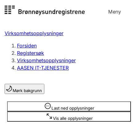
Hopp
Meny
Registersøk
til
Søk
Velg språk
innhold
Virksomhetsopplysninger
Aksjeselskap
Registrere, endre, slette
Forsiden
Registersøk
Virksomhetsopplysninger
Enkeltpersonforetak
AASEN IT-TJENESTER
Registrere, endre, slette
Mørk bakgrunn
Lag og forening
Registrere, endre, slette
Opplysninger er skjult
Last ned opplysninger
Vis alle opplysninger
Flere organisasjonsformer