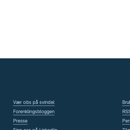
Vær obs på svindel
Bru
Forenklingsbloggen
RS
Presse
Per