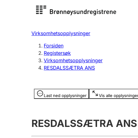
Registersøk
Aksjesel
Registrer
Virksomhetsopplysninger
Lag og forening
Flere
Forsiden
Registrere, endre, slette
organisa
Registersøk
Virksomhetsopplysninger
RESDALSSÆTRA ANS
Tinglysing
Jeger
Betaling 
Opplysninger er skjult
Last ned opplysninger
Vis alle opplysninge
Offentlig sektor
Andre t
RESDALSSÆTRA ANS