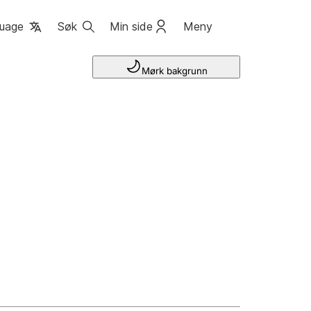
uage
Søk
Min side
Meny
Mørk bakgrunn