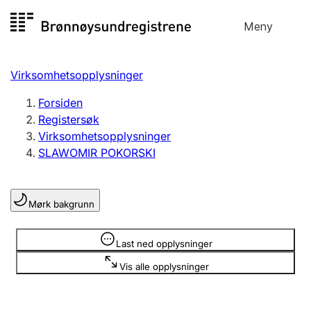
Hopp
Meny
Registersøk
til
Søk
Velg språk
innhold
Virksomhetsopplysninger
Aksjeselskap
Registrere, endre, slette
Forsiden
Registersøk
Virksomhetsopplysninger
Enkeltpersonforetak
SLAWOMIR POKORSKI
Registrere, endre, slette
Mørk bakgrunn
Lag og forening
Registrere, endre, slette
Opplysninger er skjult
Last ned opplysninger
Vis alle opplysninger
Flere organisasjonsformer