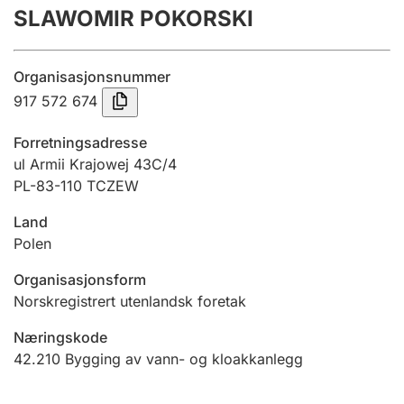
SLAWOMIR POKORSKI
Årsregnskap
Innsending og forsinkelsesgebyr
Organisasjonsnummer
917 572 674
Tinglysing
Forretningsadresse
ul Armii Krajowej 43C/4
PL-83-110 TCZEW
Jeger
Betaling og jegeravgiftskort
Land
Polen
Ektepaktveileder
Organisasjonsform
Norskregistrert utenlandsk foretak
Næringskode
Offentlig sektor
42.210
Bygging av vann- og kloakkanlegg