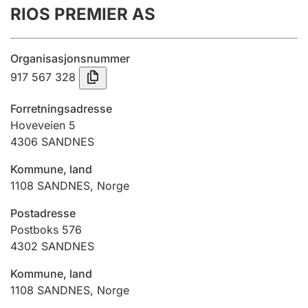
RIOS PREMIER AS
Årsregnskap
Innsending og forsinkelsesgebyr
Organisasjonsnummer
917 567 328
Tinglysing
Forretningsadresse
Hoveveien 5
4306
SANDNES
Jeger
Betaling og jegeravgiftskort
Kommune, land
1108
SANDNES
,
Norge
Ektepaktveileder
Postadresse
Postboks 576
4302
SANDNES
Offentlig sektor
Kommune, land
1108
SANDNES
,
Norge