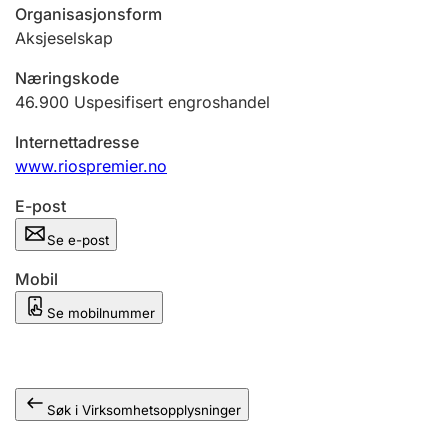
Andre tema
Organisasjonsform
Aksjeselskap
Næringskode
46.900
Uspesifisert engroshandel
Internettadresse
www.riospremier.no
E-post
Se e-post
Mobil
Se mobilnummer
Søk i Virksomhetsopplysninger