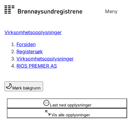
Hopp
Meny
Registersøk
til
Søk
Velg språk
innhold
Virksomhetsopplysninger
Aksjeselskap
Registrere, endre, slette
Forsiden
Registersøk
Virksomhetsopplysninger
Enkeltpersonforetak
RIOS PREMIER AS
Registrere, endre, slette
Mørk bakgrunn
Lag og forening
Registrere, endre, slette
Opplysninger er skjult
Last ned opplysninger
Vis alle opplysninger
Flere organisasjonsformer