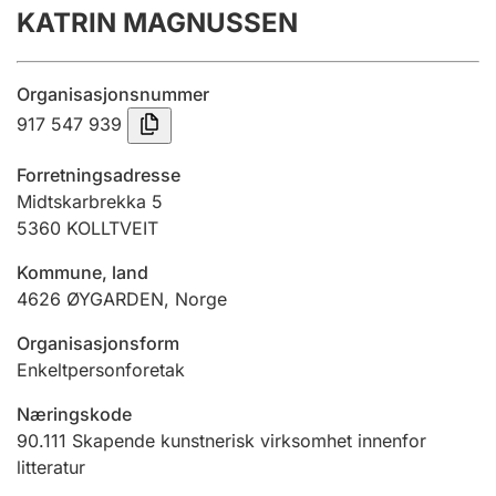
KATRIN MAGNUSSEN
Årsregnskap
Innsending og forsinkelsesgebyr
Organisasjonsnummer
917 547 939
Tinglysing
Forretningsadresse
Midtskarbrekka 5
5360
KOLLTVEIT
Jeger
Betaling og jegeravgiftskort
Kommune, land
4626
ØYGARDEN
,
Norge
Ektepaktveileder
Organisasjonsform
Enkeltpersonforetak
Næringskode
Offentlig sektor
90.111
Skapende kunstnerisk virksomhet innenfor
litteratur