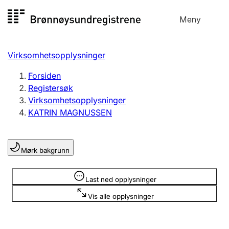
Hopp
Meny
Registersøk
til
Søk
Velg språk
innhold
Virksomhetsopplysninger
Aksjeselskap
Registrere, endre, slette
Forsiden
Registersøk
Virksomhetsopplysninger
Enkeltpersonforetak
KATRIN MAGNUSSEN
Registrere, endre, slette
Mørk bakgrunn
Lag og forening
Registrere, endre, slette
Opplysninger er skjult
Last ned opplysninger
Vis alle opplysninger
Flere organisasjonsformer