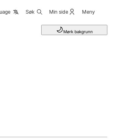
uage
Søk
Min side
Meny
Mørk bakgrunn