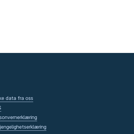
ke data fra oss
S
sonvernerklæring
gjengelighetserklæring