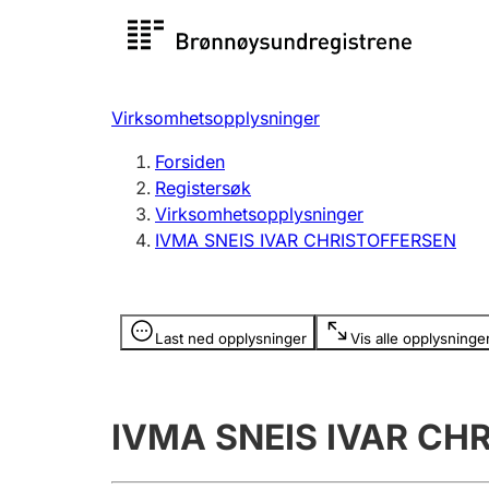
Registersøk
Aksjesel
Registrer
Virksomhetsopplysninger
Lag og forening
Flere
Forsiden
Registrere, endre, slette
organisa
Registersøk
Virksomhetsopplysninger
IVMA SNEIS IVAR CHRISTOFFERSEN
Tinglysing
Jeger
Betaling 
Opplysninger er skjult
Last ned opplysninger
Vis alle opplysninge
Offentlig sektor
Andre t
IVMA SNEIS IVAR CH