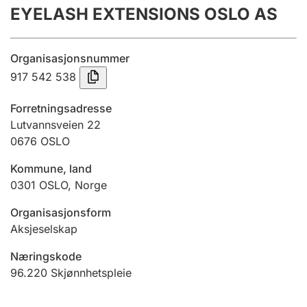
EYELASH EXTENSIONS OSLO AS
Årsregnskap
Innsending og forsinkelsesgebyr
Organisasjonsnummer
917 542 538
Tinglysing
Forretningsadresse
Lutvannsveien 22
0676
OSLO
Jeger
Betaling og jegeravgiftskort
Kommune, land
0301
OSLO
,
Norge
Ektepaktveileder
Organisasjonsform
Aksjeselskap
Næringskode
Offentlig sektor
96.220
Skjønnhetspleie