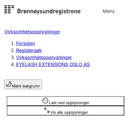
Hopp
Meny
Registersøk
til
Søk
Velg språk
innhold
Virksomhetsopplysninger
Aksjeselskap
Registrere, endre, slette
Forsiden
Registersøk
Virksomhetsopplysninger
Enkeltpersonforetak
EYELASH EXTENSIONS OSLO AS
Registrere, endre, slette
Mørk bakgrunn
Lag og forening
Registrere, endre, slette
Opplysninger er skjult
Last ned opplysninger
Vis alle opplysninger
Flere organisasjonsformer