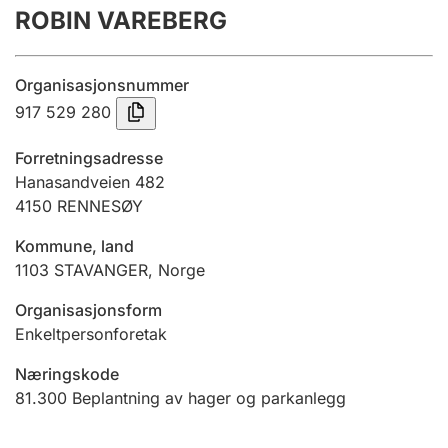
ROBIN VAREBERG
Årsregnskap
Innsending og forsinkelsesgebyr
Organisasjonsnummer
917 529 280
Tinglysing
Forretningsadresse
Hanasandveien 482
4150
RENNESØY
Jeger
Betaling og jegeravgiftskort
Kommune, land
1103
STAVANGER
,
Norge
Ektepaktveileder
Organisasjonsform
Enkeltpersonforetak
Næringskode
Offentlig sektor
81.300
Beplantning av hager og parkanlegg