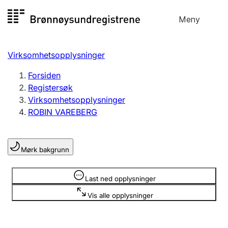
Hopp
Meny
Registersøk
til
Søk
Velg språk
innhold
Virksomhetsopplysninger
Aksjeselskap
Registrere, endre, slette
Forsiden
Registersøk
Virksomhetsopplysninger
Enkeltpersonforetak
ROBIN VAREBERG
Registrere, endre, slette
Mørk bakgrunn
Lag og forening
Registrere, endre, slette
Opplysninger er skjult
Last ned opplysninger
Vis alle opplysninger
Flere organisasjonsformer