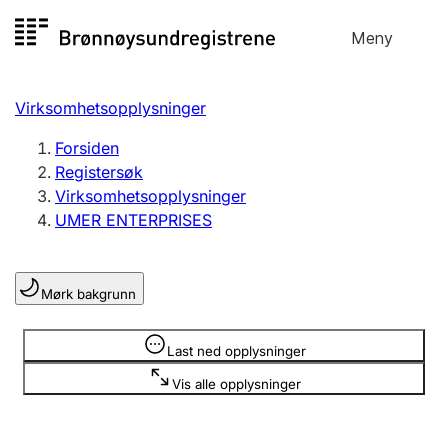
Hopp
Meny
Registersøk
til
Søk
Velg språk
innhold
Virksomhetsopplysninger
Aksjeselskap
Registrere, endre, slette
Forsiden
Registersøk
Virksomhetsopplysninger
Enkeltpersonforetak
UMER ENTERPRISES
Registrere, endre, slette
Mørk bakgrunn
Lag og forening
Registrere, endre, slette
Opplysninger er skjult
Last ned opplysninger
Vis alle opplysninger
Flere organisasjonsformer