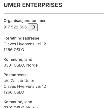
UMER ENTERPRISES
Årsregnskap
Innsending og forsinkelsesgebyr
Organisasjonsnummer
917 522 596
Tinglysing
Forretningsadresse
Olaves Hvervens vei 12
1266
OSLO
Jeger
Betaling og jegeravgiftskort
Kommune, land
0301
OSLO
,
Norge
Ektepaktveileder
Postadresse
c/o Zainab Umer
Olaves Hvervens vei 12
1266
OSLO
Offentlig sektor
Kommune, land
0301
OSLO
,
Norge