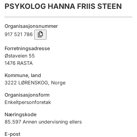
PSYKOLOG HANNA FRIIS STEEN
Årsregnskap
Innsending og forsinkelsesgebyr
Organisasjonsnummer
917 521 786
Tinglysing
Forretningsadresse
Østaveien 55
1476
RASTA
Jeger
Betaling og jegeravgiftskort
Kommune, land
3222
LØRENSKOG
,
Norge
Ektepaktveileder
Organisasjonsform
Enkeltpersonforetak
Næringskode
Offentlig sektor
85.597
Annen undervisning ellers
E-post