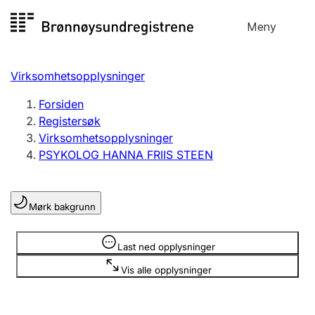
Hopp
Meny
Registersøk
til
Søk
Velg språk
innhold
Virksomhetsopplysninger
Aksjeselskap
Registrere, endre, slette
Forsiden
Registersøk
Virksomhetsopplysninger
Enkeltpersonforetak
PSYKOLOG HANNA FRIIS STEEN
Registrere, endre, slette
Mørk bakgrunn
Lag og forening
Registrere, endre, slette
Opplysninger er skjult
Last ned opplysninger
Vis alle opplysninger
Flere organisasjonsformer