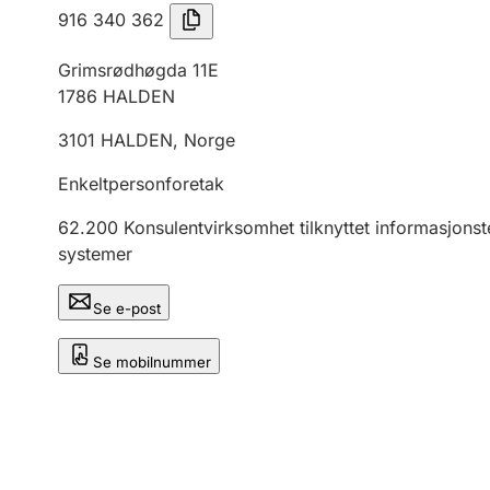
916 340 362
Grimsrødhøgda 11E
1786
HALDEN
3101
HALDEN
,
Norge
Enkeltpersonforetak
62.200
Konsulentvirksomhet tilknyttet informasjonste
systemer
Se e-post
Se mobilnummer