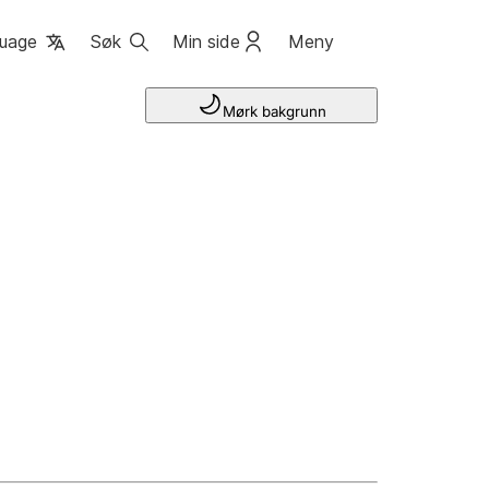
uage
Søk
Min side
Meny
Mørk bakgrunn