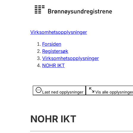
Registersøk
Aksjesel
Registrer
Virksomhetsopplysninger
Lag og forening
Flere
Forsiden
Registrere, endre, slette
organisa
Registersøk
Virksomhetsopplysninger
NOHR IKT
Tinglysing
Jeger
Betaling 
Opplysninger er skjult
Last ned opplysninger
Vis alle opplysninge
Offentlig sektor
Andre t
NOHR IKT