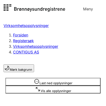
Hopp
Meny
Registersøk
til
Søk
Velg språk
innhold
Virksomhetsopplysninger
Aksjeselskap
Registrere, endre, slette
Forsiden
Registersøk
Virksomhetsopplysninger
Enkeltpersonforetak
CONTIGUS AS
Registrere, endre, slette
Mørk bakgrunn
Lag og forening
Registrere, endre, slette
Opplysninger er skjult
Last ned opplysninger
Vis alle opplysninger
Flere organisasjonsformer