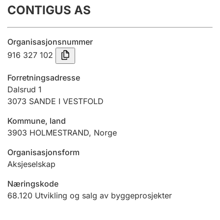
CONTIGUS AS
Årsregnskap
Innsending og forsinkelsesgebyr
Organisasjonsnummer
916 327 102
Tinglysing
Forretningsadresse
Dalsrud 1
3073
SANDE I VESTFOLD
Jeger
Betaling og jegeravgiftskort
Kommune, land
3903
HOLMESTRAND
,
Norge
Ektepaktveileder
Organisasjonsform
Aksjeselskap
Næringskode
Offentlig sektor
68.120
Utvikling og salg av byggeprosjekter